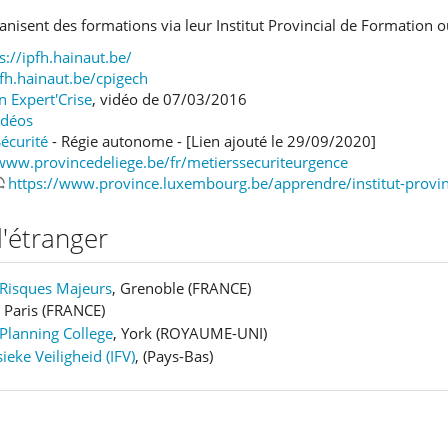
anisent des formations via leur Institut Provincial de Formation 
s://ipfh.hainaut.be/
pfh.hainaut.be/cpigech
 Expert'Crise
, vidéo de 07/03/2016
idéos
écurité
- Régie autonome - [Lien ajouté le 29/09/2020]
/www.provincedeliege.be/fr/metierssecuriteurgence
https://www.province.luxembourg.be/apprendre/institut-provin
l'étranger
s Risques Majeurs
, Grenoble (FRANCE)
, Paris (FRANCE)
Planning College
, York (ROYAUME-UNI)
sieke Veiligheid (IFV)
, (Pays-Bas)