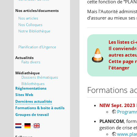
cette fonction de “PLAN
Nos articles/documents
Mais l'Autorité adminis
d'assurer au mieux ses
Nos articles
Nos Colloques
Notre Bibliothèque
Les listes c
Planification d'Urgence
Il conviendr
autres acteu
Actualités
Cette page 
Faits divers
l'étanger
Médiathèque
Dossiers thématiques
Bibliothèques
Formations a
Réglementations
Sites Web
Dernières actualités
NEW Sept. 2023
Formations & boite à outils
Programme
Groupes de travail
PLANICOM
, form
-
-
gestion de crise 
www.pla