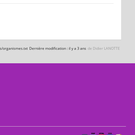
s/organismes.txt
Dernière modification :
il y a 3 ans
de
Didier LANOTTE