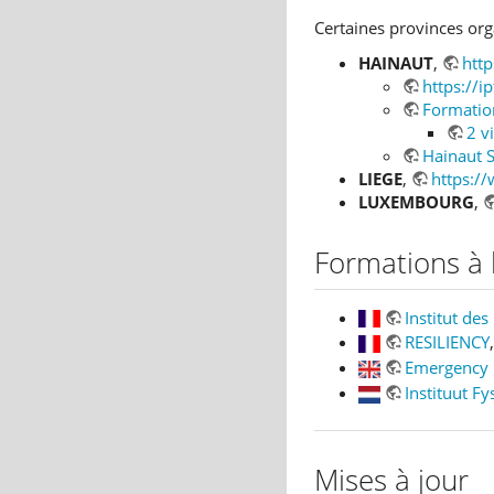
Certaines provinces org
HAINAUT
,
http
https://i
Formation
2 v
Hainaut S
LIEGE
,
https:/
LUXEMBOURG
,
Formations à 
Institut de
RESILIENCY
Emergency 
Instituut Fy
Mises à jour