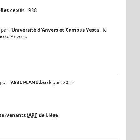
lles
depuis 1988
par l'
Université d'Anvers et Campus Vesta
, le
nce d'Anvers.
ar l'
ASBL PLANU.be
depuis 2015
tervenants (
API
) de Liège