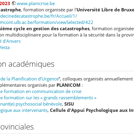
 2023
www.planicrise.be
tastrophe
, formation organisée par l'
Université Libre de Bruxe
decinedecatastrophe.be/fr/Accueil/1/
ormcont.ulb.ac.be/formation/viewSelected/422
sième cycle en gestion des catastrophes
, formation organisée 
n multidisciplinaire pour la formation à la sécurité dans la provi
é d'Anvers
esta
on académiques
e la Planification d'Urgence
”, colloques organisés annuellement p
lémentaires organisés par
PLANICOM
:
e formation en communication de crise
e formation sur les « grands rassemblements »
enant(e) psychosocial bénévole
,
SISU
gique aux intervenants
,
Cellule d'Appui Psychologique aux In
ovinciales