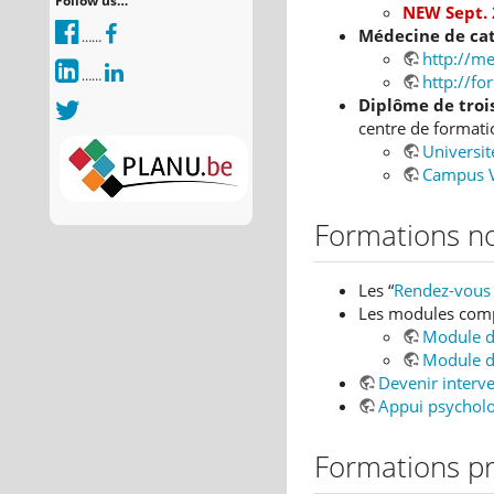
Follow us…
NEW Sept.
Médecine de ca
……
http://me
……
http://f
Diplôme de troi
centre de formatio
Universit
Campus V
Formations n
Les “
Rendez-vous d
Les modules comp
Module d
Module d
Devenir interv
Appui psycholo
Formations pr