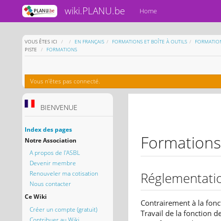
wiki.PLANU.be
Home
HOME
VOUS ÊTES ICI
EN FRANÇAIS
FORMATIONS ET BOÎTE À OUTILS
FORMATIO
PISTE
FORMATIONS
Vous n'êtes pas connecté.
BIENVENUE
Index des pages
Formations
Notre Association
A propos de l'ASBL
Devenir membre
Renouveler ma cotisation
Réglementati
Nous contacter
Ce Wiki
Contrairement à la fonc
Créer un compte (gratuit)
Travail de la fonction d
Contribuer au Wiki