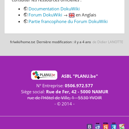
Documentation DokuWiki
Forum DokuWiki
→
en Anglais
Partie francophone du Forum DokuWiki
fr/wiki/home.txt
Dernière modification :
il y a 4 ans
de
Didier LANOTTE
ASBL "PLANU.be"
N° Entreprise:
0506.972.577
Siège social:
Rue de Fer, 42 - 5000 NAMUR
rue de l'Hôtel de Ville, 1 - 5530 YVOIR
- © 2014 -