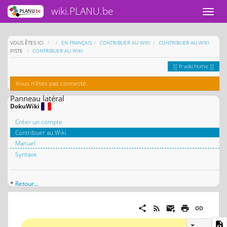
wiki.PLANU.be
HOME
VOUS ÊTES ICI
EN FRANÇAIS
CONTRIBUER AU WIKI
CONTRIBUER AU WIKI
PISTE
CONTRIBUER AU WIKI
fr:wiki:home
Vous n'êtes pas connecté.
Panneau latéral
DokuWiki
Créer un compte
Contribuer au Wiki
Manuel
Syntaxe
*
Retour...