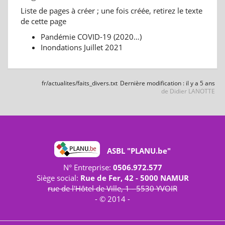
Liste de pages à créer ; une fois créée, retirez le texte
de cette page
Pandémie COVID-19 (2020…)
Inondations Juillet 2021
fr/actualites/faits_divers.txt
Dernière modification :
il y a 5 ans
de
Didier LANOTTE
ASBL "PLANU.be"
N° Entreprise:
0506.972.577
Siège social:
Rue de Fer, 42 - 5000 NAMUR
rue de l'Hôtel de Ville, 1 - 5530 YVOIR
- © 2014 -