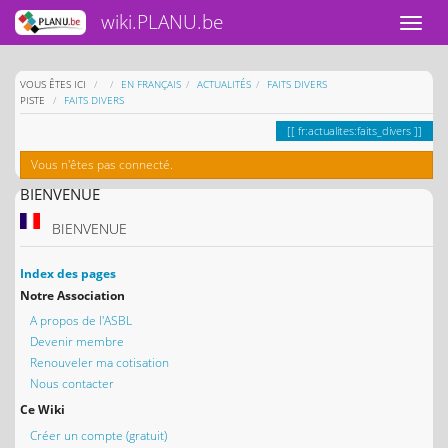
wiki.PLANU.be
HOME
VOUS ÊTES ICI
EN FRANÇAIS
ACTUALITÉS
FAITS DIVERS
PISTE
FAITS DIVERS
fr:actualites:faits_divers
Vous n'êtes pas connecté.
BIENVENUE
BIENVENUE
Index des pages
Notre Association
A propos de l'ASBL
Devenir membre
Renouveler ma cotisation
Nous contacter
Ce Wiki
Créer un compte (gratuit)