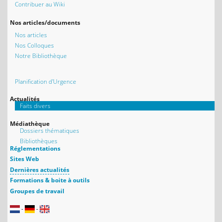
Contribuer au Wiki
Nos articles/documents
Nos articles
Nos Colloques
Notre Bibliothèque
Planification d'Urgence
Actualités
Faits divers
Médiathèque
Dossiers thématiques
Bibliothèques
Réglementations
Sites Web
Dernières actualités
Formations & boite à outils
Groupes de travail
-
-