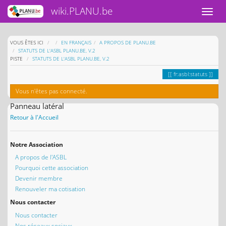
wiki.PLANU.be
HOME
VOUS ÊTES ICI
EN FRANÇAIS
A PROPOS DE PLANU.BE
STATUTS DE L'ASBL PLANU.BE, V.2
PISTE
STATUTS DE L'ASBL PLANU.BE, V.2
fr:asbl:statuts
Vous n'êtes pas connecté.
Panneau latéral
Retour à l'Accueil
Notre Association
A propos de l'ASBL
Pourquoi cette association
Devenir membre
Renouveler ma cotisation
Nous contacter
Nous contacter
Nos réseaux sociaux