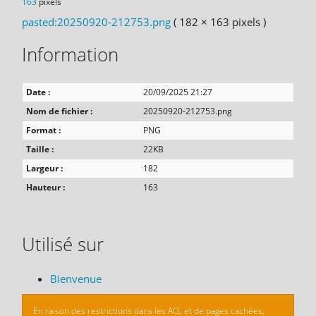
163
pixels
pasted:20250920-212753.png
( 182 × 163 pixels )
Information
Date :
20/09/2025 21:27
Nom de fichier :
20250920-212753.png
Format :
PNG
Taille :
22KB
Largeur :
182
Hauteur :
163
Utilisé sur
Bienvenue
En raison des restrictions dans les ACL et de pages cachées,