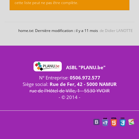
cette liste peut ne pas être complète.
home.txt
Dernière modification :
il y a 11 mois
de
Didier LANOTTE
ASBL "PLANU.be"
N° Entreprise:
0506.972.577
Siège social:
Rue de Fer, 42 - 5000 NAMUR
rue de l'Hôtel de Ville, 1 - 5530 YVOIR
- © 2014 -