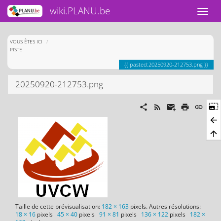
wiki.PLANU.be
HOME
VOUS ÊTES ICI
PISTE
pasted:20250920-212753.png
20250920-212753.png
Taille de cette prévisualisation:
182 × 163
pixels. Autres résolutions:
18 × 16
pixels
45 × 40
pixels
91 × 81
pixels
136 × 122
pixels
182 ×