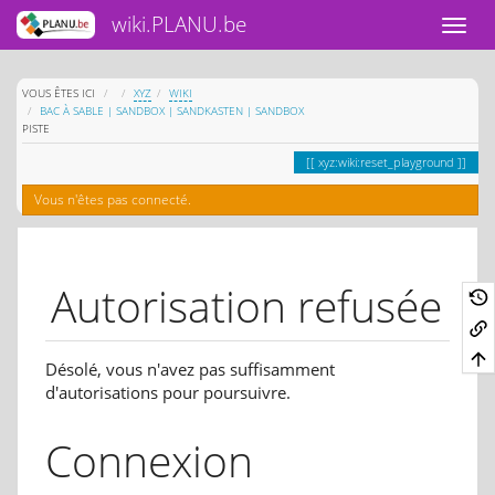
wiki.PLANU.be
HOME
VOUS ÊTES ICI
XYZ
WIKI
BAC À SABLE | SANDBOX | SANDKASTEN | SANDBOX
PISTE
xyz:wiki:reset_playground
Vous n'êtes pas connecté.
Autorisation refusée
Désolé, vous n'avez pas suffisamment
d'autorisations pour poursuivre.
Connexion