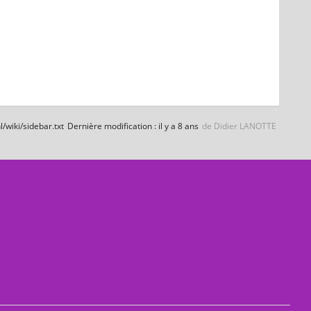
l/wiki/sidebar.txt
Dernière modification :
il y a 8 ans
de
Didier LANOTTE