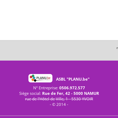
n
ASBL "PLANU.be"
N° Entreprise:
0506.972.577
Siège social:
Rue de Fer, 42 - 5000 NAMUR
rue de l'Hôtel de Ville, 1 - 5530 YVOIR
- © 2014 -