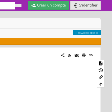
Créer un compte
S'identifier
nl:wiki:sidebar