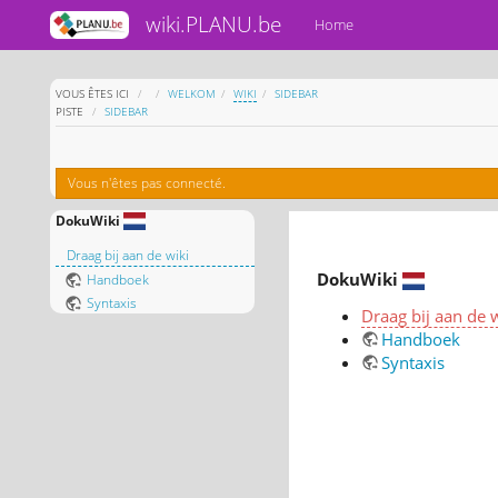
wiki.PLANU.be
Home
HOME
VOUS ÊTES ICI
WELKOM
WIKI
SIDEBAR
PISTE
SIDEBAR
Vous n'êtes pas connecté.
DokuWiki
Draag bij aan de wiki
DokuWiki
Handboek
Syntaxis
Draag bij aan de 
Handboek
Syntaxis