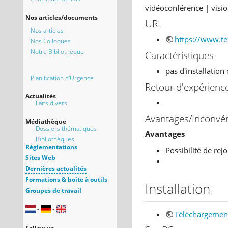
vidéoconférence | visio
Nos articles/documents
URL
Nos articles
https://www.te
Nos Colloques
Notre Bibliothèque
Caractéristiques
pas d'installation 
Planification d'Urgence
Retour d'expérienc
Actualités
Faits divers
Avantages/Inconvé
Médiathèque
Dossiers thématiques
Avantages
Bibliothèques
Réglementations
Possibilité de re
Sites Web
Dernières actualités
Formations & boite à outils
Installation
Groupes de travail
-
-
Téléchargemen