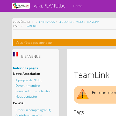
wiki.PLANU.be
Home
HOME
VOUS ÊTES ICI
EN FRANÇAIS
LES OUTILS
VISIO
TEAMLINK
PISTE
TEAMLINK
Vous n'êtes pas connecté.
BIENVENUE
Index des pages
TeamLink
Notre Association
A propos de l'ASBL
Devenir membre
Renouveler ma cotisation
En cours de r
Nous contacter
Ce Wiki
Créer un compte (gratuit)
Tags
Contribuer au Wiki