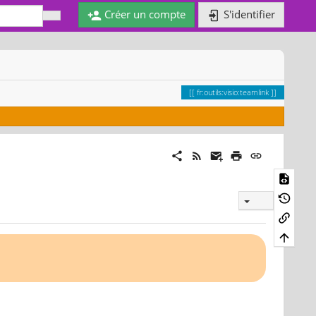
Créer un compte
S'identifier
fr:outils:visio:teamlink