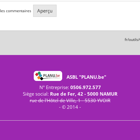
 les commentaires
fr/outils
ASBL "PLANU.be"
N° Entreprise:
0506.972.577
Siège social:
Rue de Fer, 42 - 5000 NAMUR
rue de l'Hôtel de Ville, 1 - 5530 YVOIR
- © 2014 -