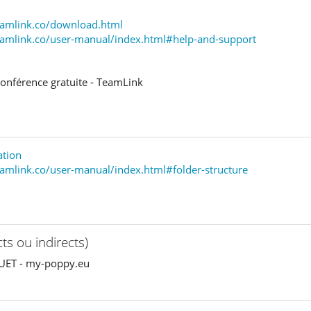
eamlink.co/download.html
eamlink.co/user-manual/index.html#help-and-support
conférence gratuite - TeamLink
ation
amlink.co/user-manual/index.html#folder-structure
ts ou indirects)
UET - my-poppy.eu