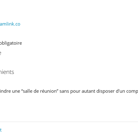
amlink.co
obligatoire
e
nients
joindre une “salle de réunion” sans pour autant disposer d'un com
t